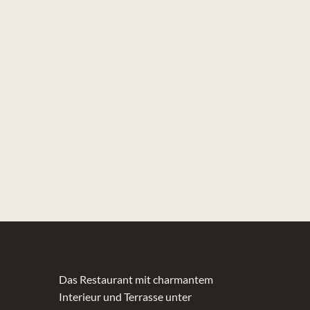
anreisen können. Auch mit
dem Auto können Sie schnell
und bequem über die
Autobahnen A33 und A2
anfahren und die Parkplätze
auf dem Gelände verwenden.
ROUTE PLANEN
Brackweder Str. 66,
33647 Bielefeldt
Das Restaurant mit charmantem
Interieur und Terrasse unter